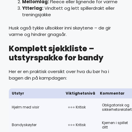
Mellomlag:
Fleece eller lignende for varme
Ytterlag:
Vindtett og lett spillerdrakt eller
treningsjakke
Husk også tykke ullsokker inni skøytene – de gir
varme og hindrer gnagsår.
Komplett sjekkliste –
utstyrspakke for bandy
Her er en praktisk oversikt over hva du bør ha i
bagen din på kampdagen:
Utstyr
Viktighetsnivå
Kommentar
Obligatorisk og
Hjelm med visir
⭐⭐⭐ Kritisk
sikkerhetsrelatert
Kjernen i spillet
Bandyskøyter
⭐⭐⭐ Kritisk
ditt