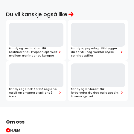
Du vil kanskje også like
Bandy og restitusjon: Slik
Bandy og psykologi: Slik bygger
restituerer du kroppen optimalt
du selvtillit og mental styrke
mellom treninger og kamper
som lagspiller
Bandy regelbok: Forstå reglene
Bandy og vinteren: Slik
og bli en smartere spiller på
forbereder du deg og laget ditt
isen
til sesongstart
Om oss
HJEM