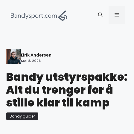
Hopp
til
Meny
innhold
Eirik Andersen
MAI 8, 2026
Bandy utstyrspakke:
Alt du trenger for å
stille klar til kamp
Bandy guider