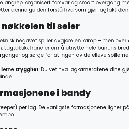
 angrep, organisert forsvar og smart overgang mell
du etter denne guiden forstå hva som gjør lagtaktik
 nøkkelen til seier
teknisk begavet spiller avgjøre en kamp – men over 
len. Lagtaktikk handler om å utnytte hele banens bre
anger og sørge for at ingen av de elleve spillerne på
illerne
trygghet
: Du vet hva lagkameratene dine gjø
inde.
rmasjonene i bandy
t keeper) per lag. De vanligste formasjonene ligner p
tempo.