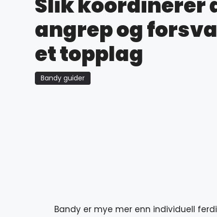
Slik koordinerer 
angrep og forsv
et topplag
Bandy guider
Bandy er mye mer enn individuell ferdig