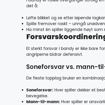
I bandy er raske overganger utrolig eff
det å:
Løfte blikket og se etter løpende lag
Spille fremover raskt – unngå unødven
Ha minst én spiller liggende høyt som
Forsvarskoordinering:
Et sterkt forsvar i bandy er ikke bare 
angriperne bidrar defensivt.
Soneforsvar vs. mann-t
De fleste topplag bruker en kombinasjo
Soneforsvar:
Hver spiller dekker et b
bevegelse.
Mann-til-mann:
Hver spiller er ansvar