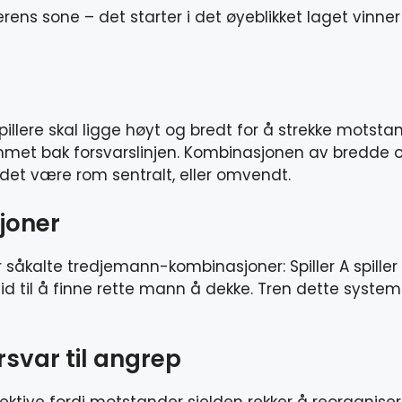
ens sone – det starter i det øyeblikket laget vinner 
llere skal ligge høyt og bredt for å strekke motstan
 rommet bak forsvarslinjen. Kombinasjonen av bredde
det være rom sentralt, eller omvendt.
joner
r såkalte tredjemann-kombinasjoner: Spiller A spiller 
id til å finne rette mann å dekke. Tren dette systemat
rsvar til angrep