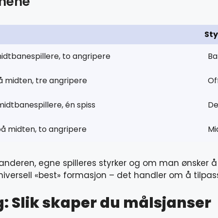
onene
Sty
midtbanespillere, to angripere
Ba
på midten, tre angripere
Of
midtbanespillere, én spiss
De
på midten, to angripere
Mi
eren, egne spilleres styrker og om man ønsker å ta
niversell «best» formasjon – det handler om å tilpas
 Slik skaper du målsjanser