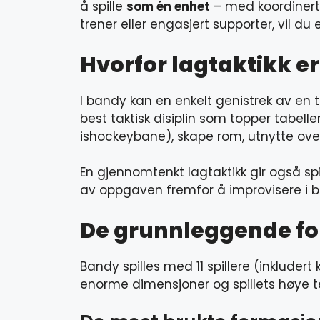
å spille
som én enhet
– med koordinerte
trener eller engasjert supporter, vil 
Hvorfor lagtaktikk er
I bandy kan en enkelt genistrek av en 
best taktisk disiplin som topper tabel
ishockeybane), skape rom, utnytte overg
En gjennomtenkt lagtaktikk gir også sp
av oppgaven fremfor å improvisere i bl
De grunnleggende fo
Bandy spilles med 11 spillere (inkluder
enorme dimensjoner og spillets høye 