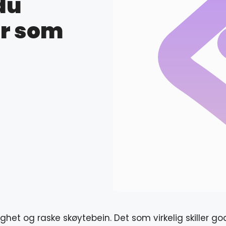
du
ar som
het og raske skøytebein. Det som virkelig skiller go