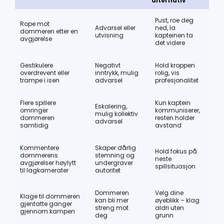
alternativ
Pust, roe deg
Rope mot
Advarsel eller
ned, la
dommeren etter en
utvisning
kapteinen ta
avgjørelse
det videre
Gestikulere
Negativt
Hold kroppen
overdrevent eller
inntrykk, mulig
rolig, vis
trampe i isen
advarsel
profesjonalitet
Flere spillere
Kun kaptein
Eskalering,
omringer
kommuniserer,
mulig kollektiv
dommeren
resten holder
advarsel
samtidig
avstand
Kommentere
Skaper dårlig
Hold fokus på
dommerens
stemning og
neste
avgjørelser høylytt
undergraver
spillsituasjon
til lagkamerater
autoritet
Dommeren
Velg dine
Klage til dommeren
kan bli mer
øyeblikk – klag
gjentatte ganger
streng mot
aldri uten
gjennom kampen
deg
grunn