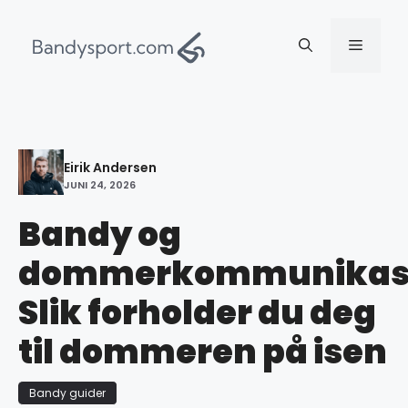
Hopp
til
Meny
innhold
Eirik Andersen
JUNI 24, 2026
Bandy og
dommerkommunikasj
Slik forholder du deg
til dommeren på isen
Bandy guider