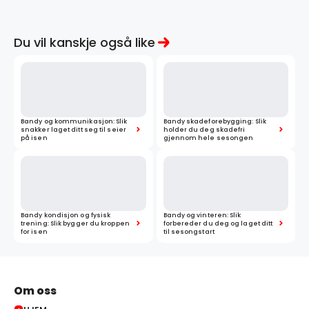
Du vil kanskje også like
Bandy og kommunikasjon: Slik
Bandy skadeforebygging: Slik
snakker laget ditt seg til seier
holder du deg skadefri
på isen
gjennom hele sesongen
Bandy kondisjon og fysisk
Bandy og vinteren: Slik
trening: Slik bygger du kroppen
forbereder du deg og laget ditt
for isen
til sesongstart
Om oss