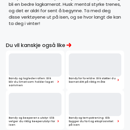
bli en bedre lagkamerat. Husk: mental styrke trenes,
og det er aldri for sent å begynne. Ta med deg
disse verktøyene ut på isen, og se hvor langt de kan
ta deg i vinter!
Du vil kanskje også like
Bandy og laglederrollen: Slik
Bandy for foreldre: Slik støtter du
blir du limet som holder laget
barnet ditt på riktig måte
sammen
Bandy og keeperens utstyr: Slik
Bandy og tempotrening: Slik
velger du riktig keeperutstyr for
bygger du fart og eksplosivitet
isen
på isen