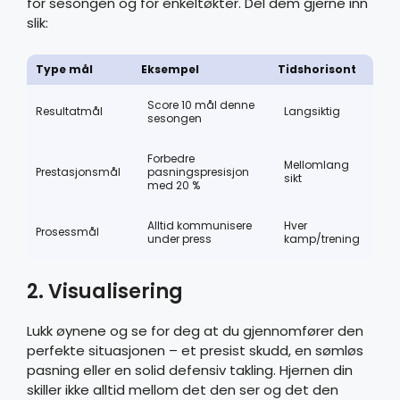
for sesongen og for enkeltøkter. Del dem gjerne inn
slik:
Type mål
Eksempel
Tidshorisont
Score 10 mål denne
Resultatmål
Langsiktig
sesongen
Forbedre
Mellomlang
Prestasjonsmål
pasningspresisjon
sikt
med 20 %
Alltid kommunisere
Hver
Prosessmål
under press
kamp/trening
2. Visualisering
Lukk øynene og se for deg at du gjennomfører den
perfekte situasjonen – et presist skudd, en sømløs
pasning eller en solid defensiv takling. Hjernen din
skiller ikke alltid mellom det den ser og det den