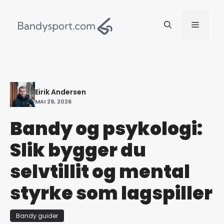
Hopp
til
Meny
innhold
Eirik Andersen
MAI 29, 2026
Bandy og psykologi:
Slik bygger du
selvtillit og mental
styrke som lagspiller
Bandy guider